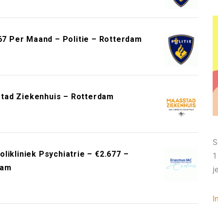
767 Per Maand – Politie – Rotterdam
tad Ziekenhuis – Rotterdam
S
likliniek Psychiatrie – €2.677 –
1
dam
j
I