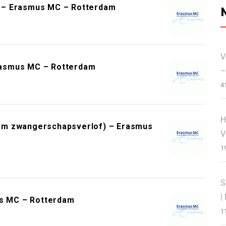
 – Erasmus MC – Rotterdam
V
rasmus MC – Rotterdam
–
4
H
 ivm zwangerschapsverlof) – Erasmus
V
1
S
|
us MC – Rotterdam
1