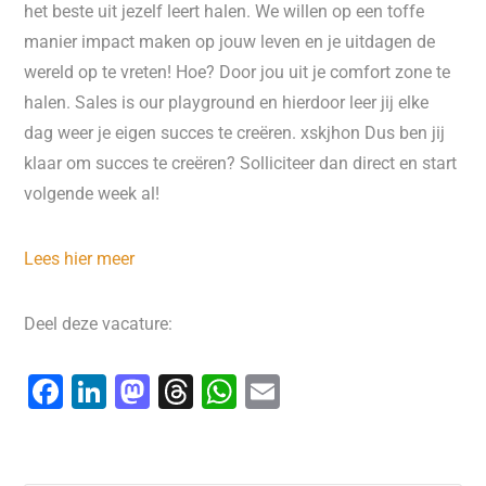
het beste uit jezelf leert halen. We willen op een toffe
manier impact maken op jouw leven en je uitdagen de
wereld op te vreten! Hoe? Door jou uit je comfort zone te
halen. Sales is our playground en hierdoor leer jij elke
dag weer je eigen succes te creëren. xskjhon Dus ben jij
klaar om succes te creëren? Solliciteer dan direct en start
volgende week al!
Lees hier meer
Deel deze vacature:
F
Li
M
T
W
E
a
n
a
hr
h
m
c
k
st
e
at
ai