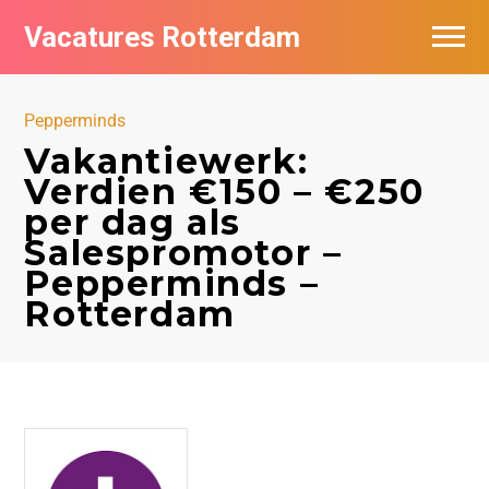
Vacatures Rotterdam
Vacatures per bedrijf
Pepperminds
De populairste vacatures in Rotterdam
Vakantiewerk:
Verdien €150 – €250
Nieuwsbrief feed
per dag als
Salespromotor –
Pepperminds –
Rotterdam