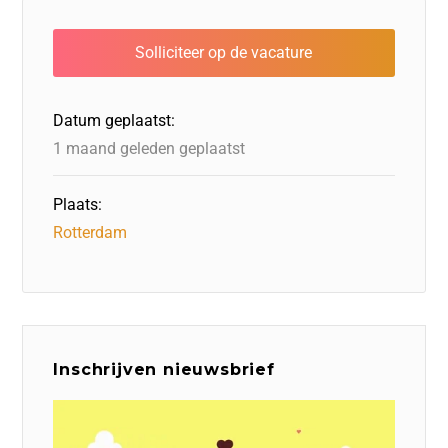
e
e
o
a
s
l
b
dI
d
d
A
o
n
o
s
p
o
n
p
Datum geplaatst:
k
1 maand geleden geplaatst
Plaats:
Rotterdam
Inschrijven nieuwsbrief