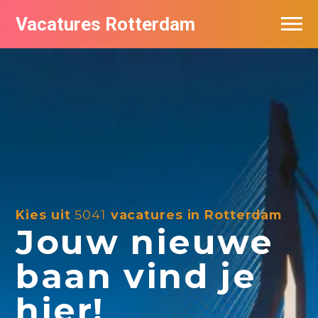
Vacatures Rotterdam
Vacatures per bedrijf
De populairste vacatures in Rotterdam
Nieuwsbrief feed
Kies uit
5041
vacatures in Rotterdam
Jouw nieuwe
baan vind je
hier!