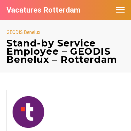
Vacatures Rotterdam
Vacatures per bedrijf
GEODIS Benelux
De populairste vacatures in Rotterdam
Stand-by Service
Employee – GEODIS
Nieuwsbrief feed
Benelux – Rotterdam