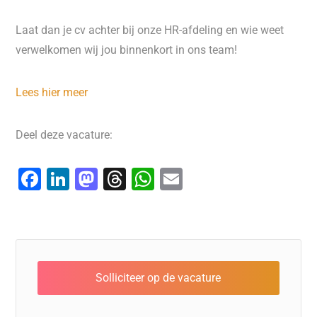
Laat dan je cv achter bij onze HR-afdeling en wie weet
verwelkomen wij jou binnenkort in ons team!
Lees hier meer
Deel deze vacature:
F
Li
M
T
W
E
a
n
a
hr
h
m
c
k
st
e
at
ai
e
e
o
a
s
l
b
dI
d
d
A
o
n
o
s
p
o
n
p