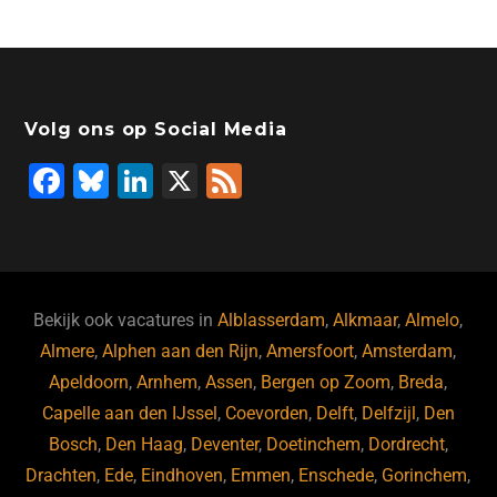
Volg ons op Social Media
F
Bl
Li
X
F
a
u
n
e
c
e
k
e
e
s
e
d
b
ky
dI
Bekijk ook vacatures in
Alblasserdam
,
Alkmaar
,
Almelo
,
o
n
Almere
,
Alphen aan den Rijn
,
Amersfoort
,
Amsterdam
,
Apeldoorn
,
Arnhem
,
Assen
,
Bergen op Zoom
,
Breda
,
o
Capelle aan den IJssel
,
Coevorden
,
Delft
,
Delfzijl
,
Den
k
Bosch
,
Den Haag
,
Deventer
,
Doetinchem
,
Dordrecht
,
Drachten
,
Ede
,
Eindhoven
,
Emmen
,
Enschede
,
Gorinchem
,