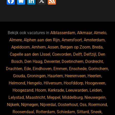
F
Bl
Li
X
F
a
u
n
e
c
e
k
e
e
s
e
d
b
ky
dI
Bekijk ook vacatures in
Alblasserdam
,
Alkmaar
,
Almelo
,
o
n
Almere
,
Alphen aan den Rijn
,
Amersfoort
,
Amsterdam
,
Apeldoorn
,
Arnhem
,
Assen
,
Bergen op Zoom
,
Breda
,
o
Capelle aan den IJssel
,
Coevorden
,
Delft
,
Delfzijl
,
Den
k
Bosch
,
Den Haag
,
Deventer
,
Doetinchem
,
Dordrecht
,
Drachten
,
Ede
,
Eindhoven
,
Emmen
,
Enschede
,
Gorinchem
,
Gouda
,
Groningen
,
Haarlem
,
Heerenveen
,
Heerlen
,
Helmond
,
Hengelo
,
Hilversum
,
Hoofddorp
,
Hoogeveen
,
Hoogezand
,
Hoorn
,
Kerkrade
,
Leeuwarden
,
Leiden
,
Lelystad
,
Maastricht
,
Meppel
,
Middelburg
,
Nieuwegein
,
Nijkerk
,
Nijmegen
,
Nijverdal
,
Oosterhout
,
Oss
,
Roermond
,
Roosendaal
,
Rotterdam
,
Schiedam
,
Sittard
,
Sneek
,