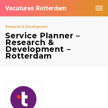
Vacatures Rotterdam
Vacatures per bedrijf
Research & Development
De populairste vacatures in Rotterdam
Service Planner –
Research &
Nieuwsbrief feed
Development –
Rotterdam