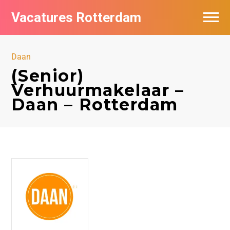
Vacatures Rotterdam
Vacatures per bedrijf
Daan
De populairste vacatures in Rotterdam
(Senior)
Verhuurmakelaar –
Nieuwsbrief feed
Daan – Rotterdam