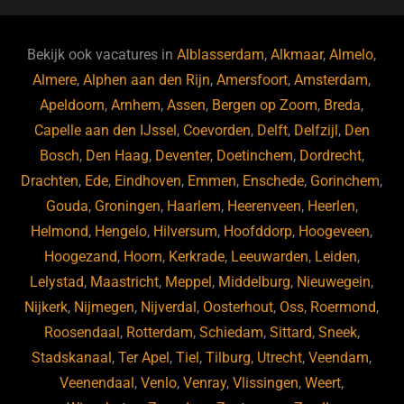
e
s
e
d
b
ky
dI
Bekijk ook vacatures in
Alblasserdam
,
Alkmaar
,
Almelo
,
o
n
Almere
,
Alphen aan den Rijn
,
Amersfoort
,
Amsterdam
,
Apeldoorn
,
Arnhem
,
Assen
,
Bergen op Zoom
,
Breda
,
o
Capelle aan den IJssel
,
Coevorden
,
Delft
,
Delfzijl
,
Den
k
Bosch
,
Den Haag
,
Deventer
,
Doetinchem
,
Dordrecht
,
Drachten
,
Ede
,
Eindhoven
,
Emmen
,
Enschede
,
Gorinchem
,
Gouda
,
Groningen
,
Haarlem
,
Heerenveen
,
Heerlen
,
Helmond
,
Hengelo
,
Hilversum
,
Hoofddorp
,
Hoogeveen
,
Hoogezand
,
Hoorn
,
Kerkrade
,
Leeuwarden
,
Leiden
,
Lelystad
,
Maastricht
,
Meppel
,
Middelburg
,
Nieuwegein
,
Nijkerk
,
Nijmegen
,
Nijverdal
,
Oosterhout
,
Oss
,
Roermond
,
Roosendaal
,
Rotterdam
,
Schiedam
,
Sittard
,
Sneek
,
Stadskanaal
,
Ter Apel
,
Tiel
,
Tilburg
,
Utrecht
,
Veendam
,
Veenendaal
,
Venlo
,
Venray
,
Vlissingen
,
Weert
,