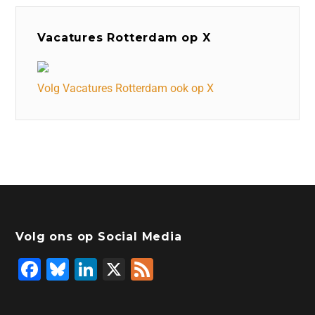
Vacatures Rotterdam op X
Volg Vacatures Rotterdam ook op X
Volg ons op Social Media
F
Bl
Li
X
F
a
u
n
e
c
e
k
e