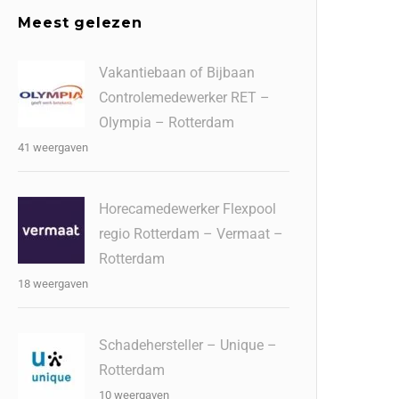
Meest gelezen
Vakantiebaan of Bijbaan
Controlemedewerker RET –
Olympia – Rotterdam
41 weergaven
Horecamedewerker Flexpool
regio Rotterdam – Vermaat –
Rotterdam
18 weergaven
Schadehersteller – Unique –
Rotterdam
10 weergaven