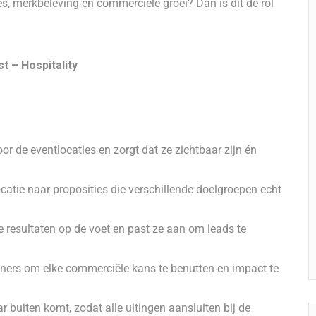
s, merkbeleving en commerciële groei? Dan is dit de rol
t – Hospitality
r de eventlocaties en zorgt dat ze zichtbaar zijn én
catie naar proposities die verschillende doelgroepen echt
e resultaten op de voet en past ze aan om leads te
ners om elke commerciële kans te benutten en impact te
r buiten komt, zodat alle uitingen aansluiten bij de