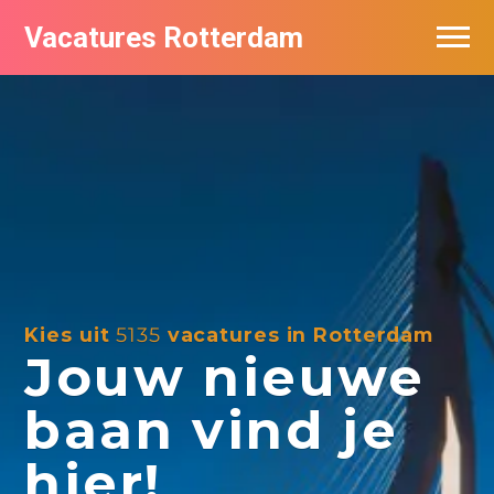
Vacatures Rotterdam
Vacatures per bedrijf
De populairste vacatures in Rotterdam
Nieuwsbrief feed
Kies uit
5135
vacatures in Rotterdam
Jouw nieuwe
baan vind je
hier!