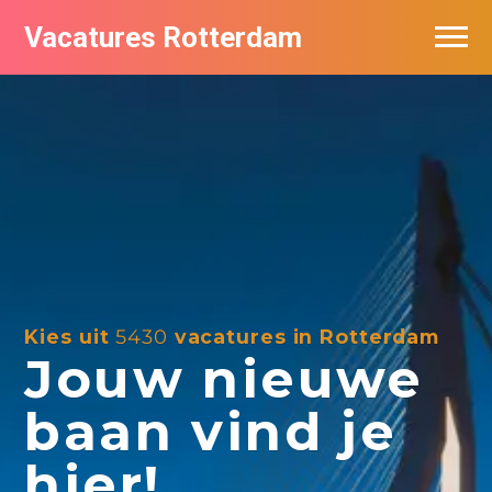
Vacatures Rotterdam
Vacatures per bedrijf
De populairste vacatures in Rotterdam
Nieuwsbrief feed
Kies uit
5430
vacatures in Rotterdam
Jouw nieuwe
baan vind je
hier!