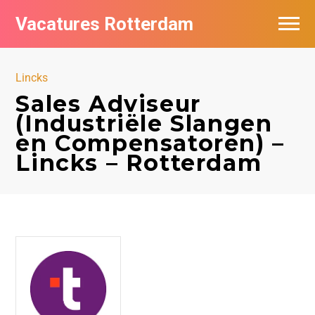
Vacatures Rotterdam
Vacatures per bedrijf
Lincks
De populairste vacatures in Rotterdam
Sales Adviseur
(Industriële Slangen
Nieuwsbrief feed
en Compensatoren) –
Lincks – Rotterdam