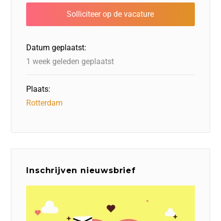
b
dI
d
d
A
o
n
o
s
p
o
n
p
Datum geplaatst:
k
1 week geleden geplaatst
Plaats:
Rotterdam
Inschrijven nieuwsbrief