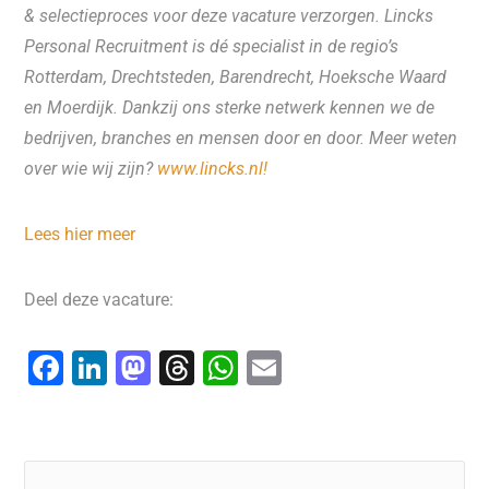
& selectieproces voor deze vacature verzorgen. Lincks
Personal Recruitment is dé specialist in de regio’s
Rotterdam, Drechtsteden, Barendrecht, Hoeksche Waard
en Moerdijk. Dankzij ons sterke netwerk kennen we de
bedrijven, branches en mensen door en door. Meer weten
over wie wij zijn?
www.lincks.nl!
Lees hier meer
Deel deze vacature:
F
Li
M
T
W
E
a
n
a
hr
h
m
c
k
st
e
at
ai
e
e
o
a
s
l