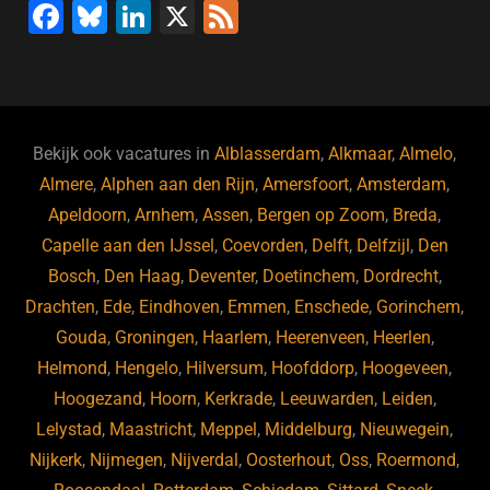
F
Bl
Li
X
F
a
u
n
e
c
e
k
e
e
s
e
d
b
ky
dI
Bekijk ook vacatures in
Alblasserdam
,
Alkmaar
,
Almelo
,
o
n
Almere
,
Alphen aan den Rijn
,
Amersfoort
,
Amsterdam
,
Apeldoorn
,
Arnhem
,
Assen
,
Bergen op Zoom
,
Breda
,
o
Capelle aan den IJssel
,
Coevorden
,
Delft
,
Delfzijl
,
Den
k
Bosch
,
Den Haag
,
Deventer
,
Doetinchem
,
Dordrecht
,
Drachten
,
Ede
,
Eindhoven
,
Emmen
,
Enschede
,
Gorinchem
,
Gouda
,
Groningen
,
Haarlem
,
Heerenveen
,
Heerlen
,
Helmond
,
Hengelo
,
Hilversum
,
Hoofddorp
,
Hoogeveen
,
Hoogezand
,
Hoorn
,
Kerkrade
,
Leeuwarden
,
Leiden
,
Lelystad
,
Maastricht
,
Meppel
,
Middelburg
,
Nieuwegein
,
Nijkerk
,
Nijmegen
,
Nijverdal
,
Oosterhout
,
Oss
,
Roermond
,