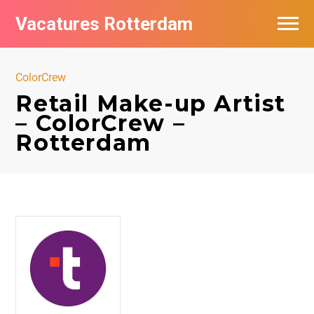
Vacatures Rotterdam
Vacatures per bedrijf
ColorCrew
De populairste vacatures in Rotterdam
Retail Make-up Artist
– ColorCrew –
Nieuwsbrief feed
Rotterdam