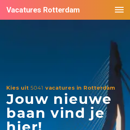
Vacatures Rotterdam
Vacatures per bedrijf
De populairste vacatures in Rotterdam
Nieuwsbrief feed
Kies uit
5041
vacatures in Rotterdam
Jouw nieuwe
baan vind je
hier!