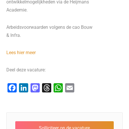
ontwikkelmogelijkheden via de Heijmans
Academie.
Arbeidsvoorwaarden volgens de cao Bouw
& Infra.
Lees hier meer
Deel deze vacature:
F
Li
M
T
W
E
a
n
a
hr
h
m
c
k
st
e
at
ai
e
e
o
a
s
l
b
dI
d
d
A