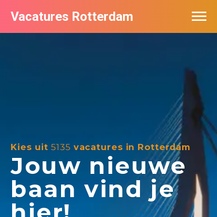
Vacatures Rotterdam
Vacatures per bedrijf
De populairste vacatures in Rotterdam
Nieuwsbrief feed
Kies uit
5135
vacatures in Rotterdam
Jouw nieuwe
baan vind je
hier!