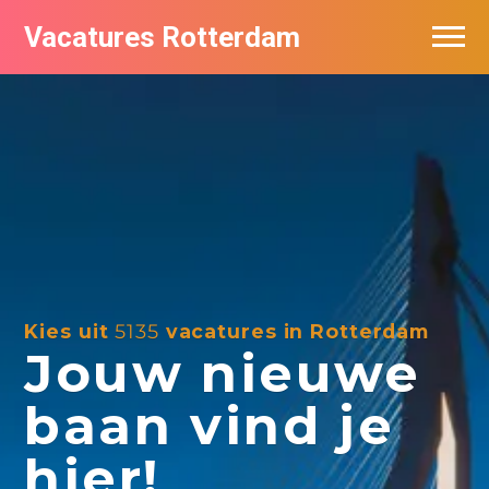
Vacatures Rotterdam
Vacatures per bedrijf
De populairste vacatures in Rotterdam
Nieuwsbrief feed
Kies uit
5135
vacatures in Rotterdam
Jouw nieuwe
baan vind je
hier!