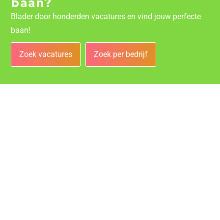
baan?
Blader door honderden vacatures en vind jouw perfecte
baan!
Zoek vacatures
Zoek per bedrijf