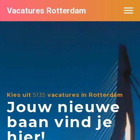
Vacatures Rotterdam
Vacatures per bedrijf
De populairste vacatures in Rotterdam
Nieuwsbrief feed
Kies uit
5135
vacatures in Rotterdam
Jouw nieuwe
baan vind je
hier!