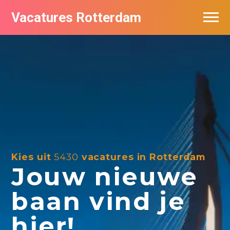
Vacatures Rotterdam
Vacatures per bedrijf
De populairste vacatures in Rotterdam
Nieuwsbrief feed
Kies uit
5430
vacatures in Rotterdam
Jouw nieuwe
baan vind je
hier!