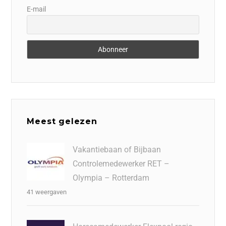
E-mail
Meest gelezen
Vakantiebaan of Bijbaan
Controlemedewerker RET –
Olympia – Rotterdam
41 weergaven