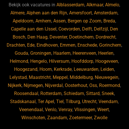
b
ky
dI
Bekijk ook vacatures in
Alblasserdam
,
Alkmaar
,
Almelo
,
o
n
Almere
,
Alphen aan den Rijn
,
Amersfoort
,
Amsterdam
,
Apeldoorn
,
Arnhem
,
Assen
,
Bergen op Zoom
,
Breda
,
o
Capelle aan den IJssel
,
Coevorden
,
Delft
,
Delfzijl
,
Den
k
Bosch
,
Den Haag
,
Deventer
,
Doetinchem
,
Dordrecht
,
Drachten
,
Ede
,
Eindhoven
,
Emmen
,
Enschede
,
Gorinchem
,
Gouda
,
Groningen
,
Haarlem
,
Heerenveen
,
Heerlen
,
Helmond
,
Hengelo
,
Hilversum
,
Hoofddorp
,
Hoogeveen
,
Hoogezand
,
Hoorn
,
Kerkrade
,
Leeuwarden
,
Leiden
,
Lelystad
,
Maastricht
,
Meppel
,
Middelburg
,
Nieuwegein
,
Nijkerk
,
Nijmegen
,
Nijverdal
,
Oosterhout
,
Oss
,
Roermond
,
Roosendaal
,
Rotterdam
,
Schiedam
,
Sittard
,
Sneek
,
Stadskanaal
,
Ter Apel
,
Tiel
,
Tilburg
,
Utrecht
,
Veendam
,
Veenendaal
,
Venlo
,
Venray
,
Vlissingen
,
Weert
,
Winschoten
,
Zaandam
,
Zoetermeer
,
Zwolle