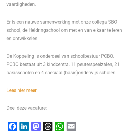
vaardigheden.
Er is een nauwe samenwerking met onze collega SBO
school, de Heldringschool om met en van elkaar te leren
en ontwikkelen.
De Koppeling is onderdeel van schoolbestuur PCBO.
PCBO bestaat uit 3 kindcentra, 11 peuterspeelzalen, 21
basisscholen en 4 speciaal (basis)onderwijs scholen.
Lees hier meer
Deel deze vacature:
F
Li
M
T
W
E