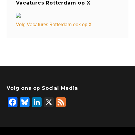
Vacatures Rotterdam op X
Volg Vacatures Rotterdam ook op X
Volg ons op Social Media
F
Bl
Li
X
F
a
u
n
e
c
e
k
e
e
s
e
d