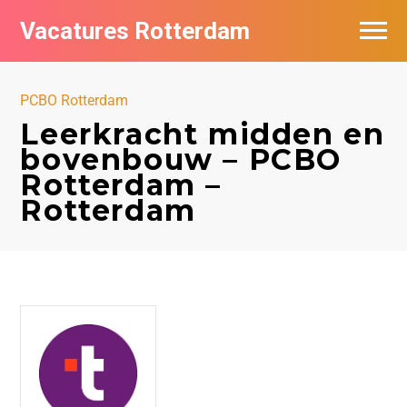
Vacatures Rotterdam
Vacatures per bedrijf
PCBO Rotterdam
De populairste vacatures in Rotterdam
Leerkracht midden en
bovenbouw – PCBO
Nieuwsbrief feed
Rotterdam –
Rotterdam