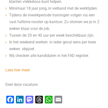
klanten vlekkeloos kunt helpen.
Minimaal 18 jaar jong, in verband met de werktijden.
Tijdens de inwerkperiode trainingen volgen via een
vast fulltime rooster op kantoor. Zo stomen we je in 2
weken klaar voor de job.
Tussen de 20 en 40 uur per week beschikbaar zijn.
In het weekend werken: in ieder geval eens per twee
weken. xbpjoel
Wij checken alle kandidaten in het FAD register.
Lees hier meer
Deel deze vacature:
F
Li
M
T
W
E
a
n
a
hr
h
m