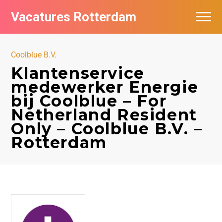
Vacatures Rotterdam
Vacatures per bedrijf
Coolblue B.V.
De populairste vacatures in Rotterdam
Klantenservice
medewerker Energie
Nieuwsbrief feed
bij Coolblue – For
Netherland Resident
Only – Coolblue B.V. –
Rotterdam