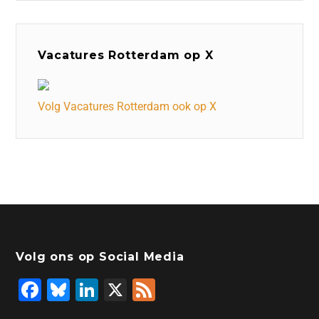
Vacatures Rotterdam op X
Volg Vacatures Rotterdam ook op X
Volg ons op Social Media
F
Bl
Li
X
F
a
u
n
e