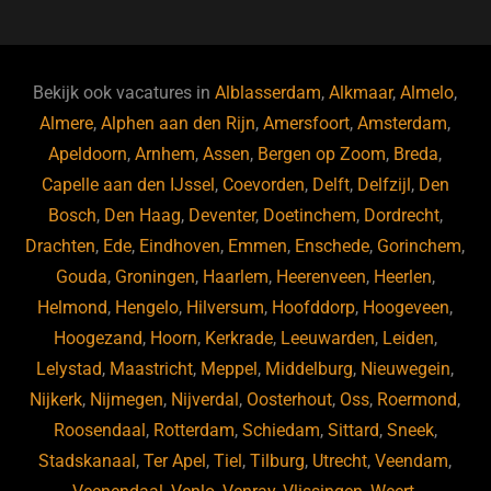
c
e
k
e
e
s
e
d
b
ky
dI
Bekijk ook vacatures in
Alblasserdam
,
Alkmaar
,
Almelo
,
o
n
Almere
,
Alphen aan den Rijn
,
Amersfoort
,
Amsterdam
,
Apeldoorn
,
Arnhem
,
Assen
,
Bergen op Zoom
,
Breda
,
o
Capelle aan den IJssel
,
Coevorden
,
Delft
,
Delfzijl
,
Den
k
Bosch
,
Den Haag
,
Deventer
,
Doetinchem
,
Dordrecht
,
Drachten
,
Ede
,
Eindhoven
,
Emmen
,
Enschede
,
Gorinchem
,
Gouda
,
Groningen
,
Haarlem
,
Heerenveen
,
Heerlen
,
Helmond
,
Hengelo
,
Hilversum
,
Hoofddorp
,
Hoogeveen
,
Hoogezand
,
Hoorn
,
Kerkrade
,
Leeuwarden
,
Leiden
,
Lelystad
,
Maastricht
,
Meppel
,
Middelburg
,
Nieuwegein
,
Nijkerk
,
Nijmegen
,
Nijverdal
,
Oosterhout
,
Oss
,
Roermond
,
Roosendaal
,
Rotterdam
,
Schiedam
,
Sittard
,
Sneek
,
Stadskanaal
,
Ter Apel
,
Tiel
,
Tilburg
,
Utrecht
,
Veendam
,