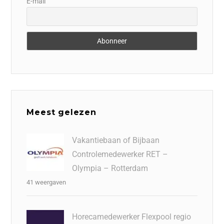
E-mail
Meest gelezen
Vakantiebaan of Bijbaan
Controlemedewerker RET –
Olympia – Rotterdam
41 weergaven
Horecamedewerker Flexpool regio