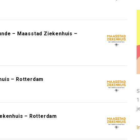
unde – Maasstad Ziekenhuis –
huis – Rotterdam
S
1
j
iekenhuis – Rotterdam
I