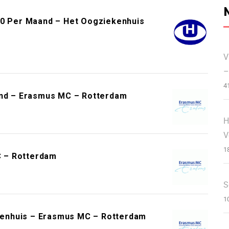
00 Per Maand – Het Oogziekenhuis
V
–
4
and – Erasmus MC – Rotterdam
H
V
1
 – Rotterdam
S
1
enhuis – Erasmus MC – Rotterdam