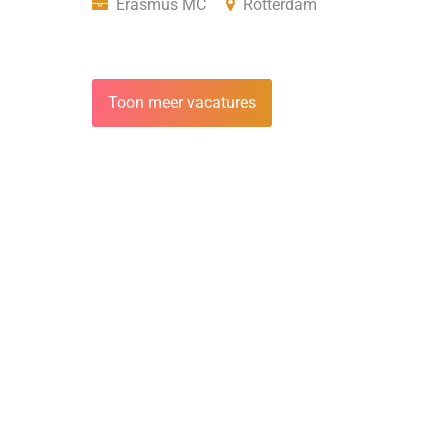
Erasmus MC
Rotterdam
Toon meer vacatures