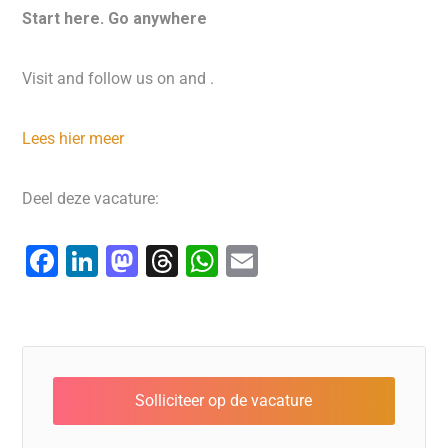
Start here. Go anywhere
Visit and follow us on and .
Lees hier meer
Deel deze vacature:
F
Li
M
T
W
E
a
n
a
hr
h
m
c
k
st
e
at
ai
e
e
o
a
s
l
b
dI
d
d
A
o
n
o
s
p