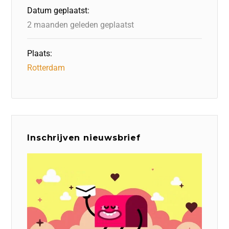
o
n
p
Datum geplaatst:
k
2 maanden geleden geplaatst
Plaats:
Rotterdam
Inschrijven nieuwsbrief