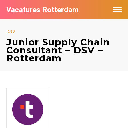
Vacatures Rotterdam
Vacatures per bedrijf
DSV
De populairste vacatures in Rotterdam
Junior Supply Chain
Consultant – DSV –
Nieuwsbrief feed
Rotterdam