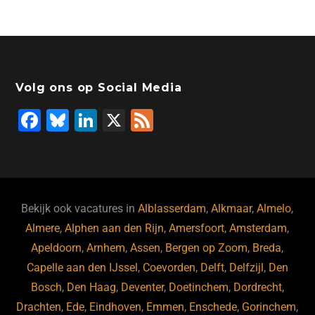
Volg ons op Social Media
F
Bl
Li
X
F
a
u
n
e
c
e
k
e
e
s
e
d
b
ky
dI
Bekijk ook vacatures in
Alblasserdam
,
Alkmaar
,
Almelo
,
o
n
Almere
,
Alphen aan den Rijn
,
Amersfoort
,
Amsterdam
,
Apeldoorn
,
Arnhem
,
Assen
,
Bergen op Zoom
,
Breda
,
o
Capelle aan den IJssel
,
Coevorden
,
Delft
,
Delfzijl
,
Den
k
Bosch
,
Den Haag
,
Deventer
,
Doetinchem
,
Dordrecht
,
Drachten
,
Ede
,
Eindhoven
,
Emmen
,
Enschede
,
Gorinchem
,