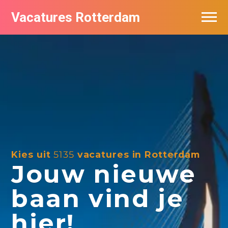
Vacatures Rotterdam
Vacatures per bedrijf
De populairste vacatures in Rotterdam
Nieuwsbrief feed
Kies uit
5135
vacatures in Rotterdam
Jouw nieuwe
baan vind je
hier!