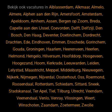
b
ky
dI
Bekijk ook vacatures in
Alblasserdam
,
Alkmaar
,
Almelo
,
o
n
Almere
,
Alphen aan den Rijn
,
Amersfoort
,
Amsterdam
,
Apeldoorn
,
Arnhem
,
Assen
,
Bergen op Zoom
,
Breda
,
o
Capelle aan den IJssel
,
Coevorden
,
Delft
,
Delfzijl
,
Den
k
Bosch
,
Den Haag
,
Deventer
,
Doetinchem
,
Dordrecht
,
Drachten
,
Ede
,
Eindhoven
,
Emmen
,
Enschede
,
Gorinchem
,
Gouda
,
Groningen
,
Haarlem
,
Heerenveen
,
Heerlen
,
Helmond
,
Hengelo
,
Hilversum
,
Hoofddorp
,
Hoogeveen
,
Hoogezand
,
Hoorn
,
Kerkrade
,
Leeuwarden
,
Leiden
,
Lelystad
,
Maastricht
,
Meppel
,
Middelburg
,
Nieuwegein
,
Nijkerk
,
Nijmegen
,
Nijverdal
,
Oosterhout
,
Oss
,
Roermond
,
Roosendaal
,
Rotterdam
,
Schiedam
,
Sittard
,
Sneek
,
Stadskanaal
,
Ter Apel
,
Tiel
,
Tilburg
,
Utrecht
,
Veendam
,
Veenendaal
,
Venlo
,
Venray
,
Vlissingen
,
Weert
,
Winschoten
,
Zaandam
,
Zoetermeer
,
Zwolle