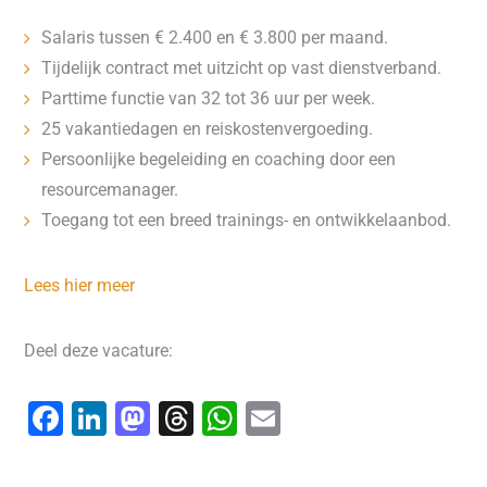
Salaris tussen € 2.400 en € 3.800 per maand.
Tijdelijk contract met uitzicht op vast dienstverband.
Parttime functie van 32 tot 36 uur per week.
25 vakantiedagen en reiskostenvergoeding.
Persoonlijke begeleiding en coaching door een
resourcemanager.
Toegang tot een breed trainings- en ontwikkelaanbod.
Lees hier meer
Deel deze vacature:
F
Li
M
T
W
E
a
n
a
hr
h
m