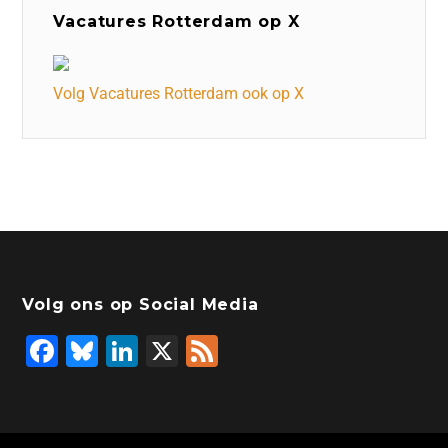
Vacatures Rotterdam op X
Volg Vacatures Rotterdam ook op X
Volg ons op Social Media
F
Bl
Li
X
F
a
u
n
e
c
e
k
e
e
s
e
d