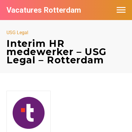
Vacatures Rotterdam
Vacatures per bedrijf
USG Legal
De populairste vacatures in Rotterdam
Interim HR
medewerker – USG
Nieuwsbrief feed
Legal – Rotterdam