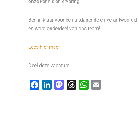
onze kennis en ervaring.
Ben jij klaar voor een uitdagende en verantwoordelij
en word onderdeel van ons team!
Lees hier meer
Deel deze vacature:
F
Li
M
T
W
E
a
n
a
hr
h
m
c
k
st
e
at
ai
e
e
o
a
s
l
b
dI
d
d
A
o
n
o
s
p