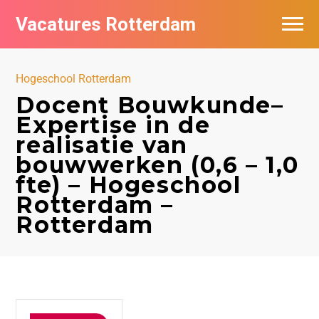
Vacatures Rotterdam
Vacatures per bedrijf
Hogeschool Rotterdam
De populairste vacatures in Rotterdam
Docent Bouwkunde–
Expertise in de
Nieuwsbrief feed
realisatie van
bouwwerken (0,6 – 1,0
fte) – Hogeschool
Rotterdam –
Rotterdam