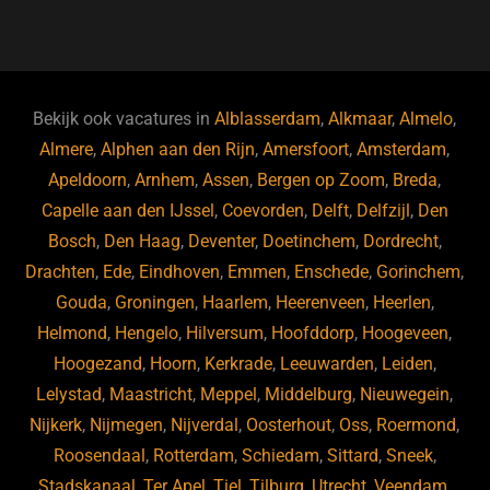
a
u
n
e
c
e
k
e
e
s
e
d
b
ky
dI
Bekijk ook vacatures in
Alblasserdam
,
Alkmaar
,
Almelo
,
o
n
Almere
,
Alphen aan den Rijn
,
Amersfoort
,
Amsterdam
,
Apeldoorn
,
Arnhem
,
Assen
,
Bergen op Zoom
,
Breda
,
o
Capelle aan den IJssel
,
Coevorden
,
Delft
,
Delfzijl
,
Den
k
Bosch
,
Den Haag
,
Deventer
,
Doetinchem
,
Dordrecht
,
Drachten
,
Ede
,
Eindhoven
,
Emmen
,
Enschede
,
Gorinchem
,
Gouda
,
Groningen
,
Haarlem
,
Heerenveen
,
Heerlen
,
Helmond
,
Hengelo
,
Hilversum
,
Hoofddorp
,
Hoogeveen
,
Hoogezand
,
Hoorn
,
Kerkrade
,
Leeuwarden
,
Leiden
,
Lelystad
,
Maastricht
,
Meppel
,
Middelburg
,
Nieuwegein
,
Nijkerk
,
Nijmegen
,
Nijverdal
,
Oosterhout
,
Oss
,
Roermond
,
Roosendaal
,
Rotterdam
,
Schiedam
,
Sittard
,
Sneek
,
Stadskanaal
,
Ter Apel
,
Tiel
,
Tilburg
,
Utrecht
,
Veendam
,