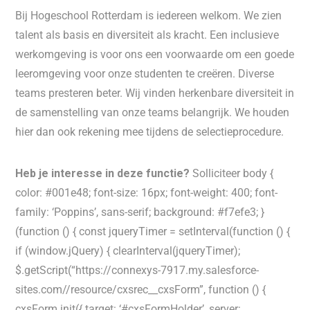
Bij Hogeschool Rotterdam is iedereen welkom. We zien
talent als basis en diversiteit als kracht. Een inclusieve
werkomgeving is voor ons een voorwaarde om een goede
leeromgeving voor onze studenten te creëren. Diverse
teams presteren beter. Wij vinden herkenbare diversiteit in
de samenstelling van onze teams belangrijk. We houden
hier dan ook rekening mee tijdens de selectieprocedure.
Heb je interesse in deze functie?
Solliciteer body {
color: #001e48; font-size: 16px; font-weight: 400; font-
family: ‘Poppins’, sans-serif; background: #f7efe3; }
(function () { const jqueryTimer = setInterval(function () {
if (window.jQuery) { clearInterval(jqueryTimer);
$.getScript(“https://connexys-7917.my.salesforce-
sites.com//resource/cxsrec__cxsForm”, function () {
cxsForm.init({ target: ‘#cxsFormHolder’, server: