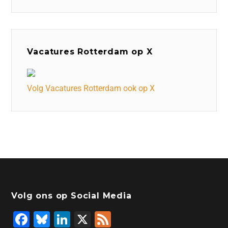
Vacatures Rotterdam op X
Volg Vacatures Rotterdam ook op X
Volg ons op Social Media
F
Bl
Li
X
F