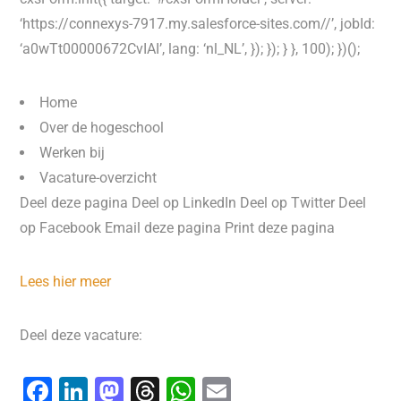
‘https://connexys-7917.my.salesforce-sites.com//’, jobId:
‘a0wTt00000672CvIAI’, lang: ‘nl_NL’, }); }); } }, 100); })();
Home
Over de hogeschool
Werken bij
Vacature-overzicht
Deel deze pagina Deel op LinkedIn Deel op Twitter Deel
op Facebook Email deze pagina Print deze pagina
Lees hier meer
Deel deze vacature:
F
Li
M
T
W
E