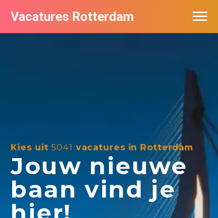
Vacatures Rotterdam
Vacatures per bedrijf
De populairste vacatures in Rotterdam
Nieuwsbrief feed
Kies uit
5041
vacatures in Rotterdam
Jouw nieuwe
baan vind je
hier!