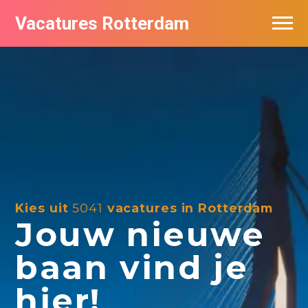
Vacatures Rotterdam
Vacatures per bedrijf
De populairste vacatures in Rotterdam
Nieuwsbrief feed
Kies uit
5041
vacatures in Rotterdam
Jouw nieuwe
baan vind je
hier!