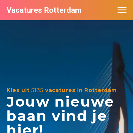
Vacatures Rotterdam
Vacatures per bedrijf
De populairste vacatures in Rotterdam
Nieuwsbrief feed
Kies uit
5135
vacatures in Rotterdam
Jouw nieuwe
baan vind je
hier!