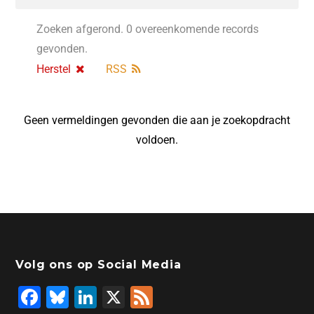
Zoeken afgerond. 0 overeenkomende records
gevonden.
Herstel
RSS
Geen vermeldingen gevonden die aan je zoekopdracht
voldoen.
Volg ons op Social Media
F
Bl
Li
X
F