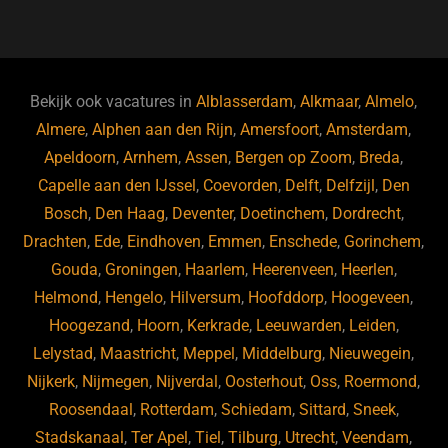
a
u
n
e
c
e
k
e
e
s
e
d
b
ky
dI
Bekijk ook vacatures in
Alblasserdam
,
Alkmaar
,
Almelo
,
o
n
Almere
,
Alphen aan den Rijn
,
Amersfoort
,
Amsterdam
,
Apeldoorn
,
Arnhem
,
Assen
,
Bergen op Zoom
,
Breda
,
o
Capelle aan den IJssel
,
Coevorden
,
Delft
,
Delfzijl
,
Den
k
Bosch
,
Den Haag
,
Deventer
,
Doetinchem
,
Dordrecht
,
Drachten
,
Ede
,
Eindhoven
,
Emmen
,
Enschede
,
Gorinchem
,
Gouda
,
Groningen
,
Haarlem
,
Heerenveen
,
Heerlen
,
Helmond
,
Hengelo
,
Hilversum
,
Hoofddorp
,
Hoogeveen
,
Hoogezand
,
Hoorn
,
Kerkrade
,
Leeuwarden
,
Leiden
,
Lelystad
,
Maastricht
,
Meppel
,
Middelburg
,
Nieuwegein
,
Nijkerk
,
Nijmegen
,
Nijverdal
,
Oosterhout
,
Oss
,
Roermond
,
Roosendaal
,
Rotterdam
,
Schiedam
,
Sittard
,
Sneek
,
Stadskanaal
,
Ter Apel
,
Tiel
,
Tilburg
,
Utrecht
,
Veendam
,