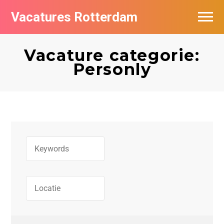
Vacatures Rotterdam
Vacatures per bedrijf
Vacature categorie:
De populairste vacatures in Rotterdam
Personly
Nieuwsbrief feed